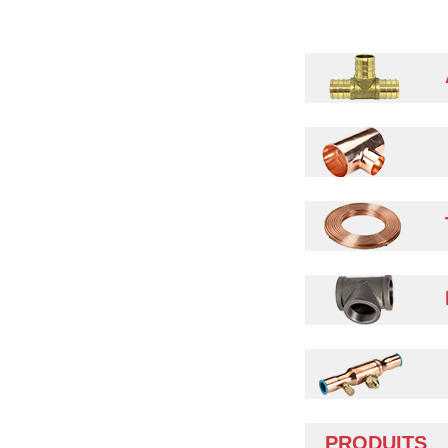
A
R
T
R
R
PRODUITS