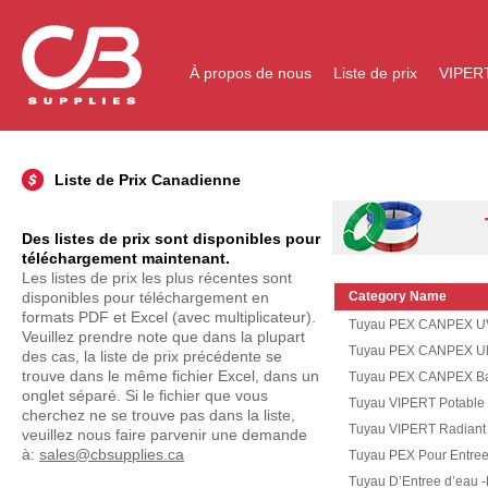
À propos de nous
Liste de prix
VIPER
Liste de Prix Canadienne
T
Des listes de prix sont disponibles pour
téléchargement maintenant.
Les listes de prix les plus récentes sont
disponibles pour téléchargement en
Category Name
formats PDF et Excel (avec multiplicateur).
Tuyau PEX CANPEX UV
Veuillez prendre note que dans la plupart
Tuyau PEX CANPEX Ul
des cas, la liste de prix précédente se
trouve dans le même fichier Excel, dans un
Tuyau PEX CANPEX Bar
onglet séparé. Si le fichier que vous
Tuyau VIPERT Potable
cherchez ne se trouve pas dans la liste,
Tuyau VIPERT Radiant
veuillez nous faire parvenir une demande
à:
sales@cbsupplies.ca
Tuyau PEX Pour Entree d
Tuyau D’Entree d’eau -